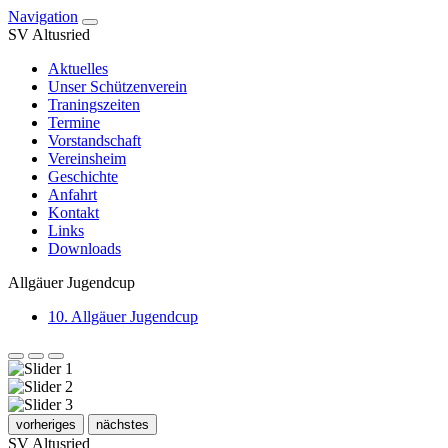
Navigation
SV Altusried
Aktuelles
Unser Schützenverein
Traningszeiten
Termine
Vorstandschaft
Vereinsheim
Geschichte
Anfahrt
Kontakt
Links
Downloads
Allgäuer Jugendcup
10. Allgäuer Jugendcup
vorheriges
nächstes
SV Altusried