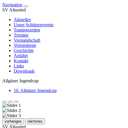
Navigation
SV Altusried
Aktuelles
Unser Schützenverein
Traningszeiten
Termine
Vorstandschaft
Vereinsheim
Geschichte
Anfahrt
Kontakt
Links
Downloads
Allgäuer Jugendcup
10. Allgäuer Jugendcup
vorheriges
nächstes
SV Altusried