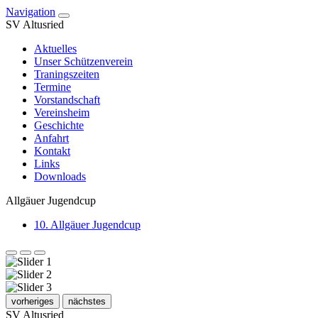
Navigation
SV Altusried
Aktuelles
Unser Schützenverein
Traningszeiten
Termine
Vorstandschaft
Vereinsheim
Geschichte
Anfahrt
Kontakt
Links
Downloads
Allgäuer Jugendcup
10. Allgäuer Jugendcup
vorheriges
nächstes
SV Altusried