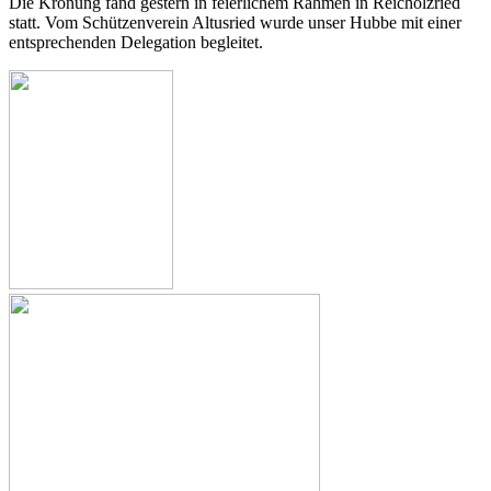
Die Krönung fand gestern in feierlichem Rahmen in Reicholzried
statt. Vom Schützenverein Altusried wurde unser Hubbe mit einer
entsprechenden Delegation begleitet.