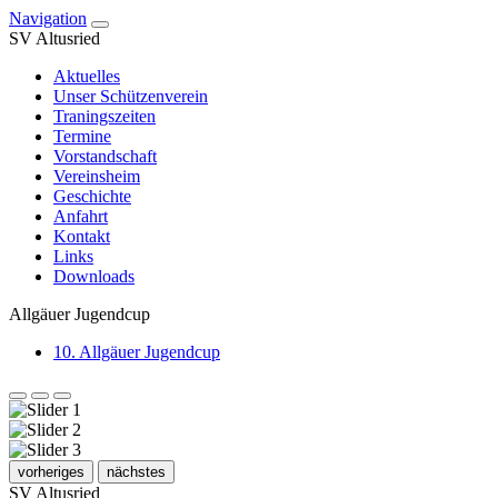
Navigation
SV Altusried
Aktuelles
Unser Schützenverein
Traningszeiten
Termine
Vorstandschaft
Vereinsheim
Geschichte
Anfahrt
Kontakt
Links
Downloads
Allgäuer Jugendcup
10. Allgäuer Jugendcup
vorheriges
nächstes
SV Altusried